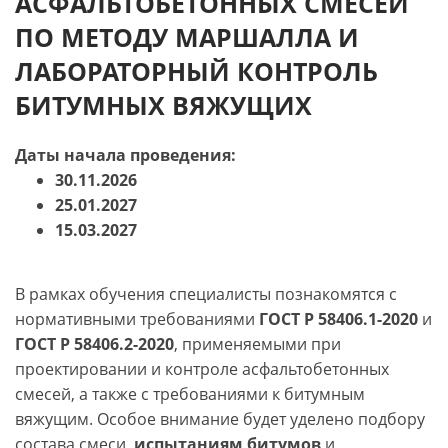
АСФАЛЬТОБЕТОННЫХ СМЕСЕЙ
переподготовке с приложением:
ссылка
;
Дополнительная профессиональная
(ОФП)» — 72 академических часа, включая
ПО МЕТОДУ МАРШАЛЛА И
Образец удостоверения о повышении
программа повышения квалификации
«АБЗ.
учебный план, календарный учебный график,
квалификации:
ссылка
.
ЛАБОРАТОРНЫЙ КОНТРОЛЬ
Современные технологии и
рабочую программу учебных модулей /
инновационные решения» — 72
дисциплин, оценочные и методические
БИТУМНЫХ ВЯЖУЩИХ
академических часа:
ссылка.
материалы:
ссылка.
Даты начала проведения:
Численность обучающихся по
30.11.2026
образовательным программам:
ссылка;
25.01.2027
За счет бюджетных ассигнований
15.03.2027
федерального бюджета — 0 человек;
За счет бюджетных ассигнований бюджета
субъекта Российской Федерации — 0
В рамках обучения специалисты познакомятся с
человек;
нормативными требованиями
ГОСТ Р 58406.1-2020
и
За счет бюджетных ассигнований местного
ГОСТ Р 58406.2-2020
, применяемыми при
бюджета — 0 человек;
проектировании и контроле асфальтобетонных
По договорам об оказании платных
смесей, а также с требованиями к битумным
образовательных услуг за счет средств
вяжущим. Особое внимание будет уделено подбору
юридических лиц — 30 человек;
состава смеси,
испытаниям битумов
и