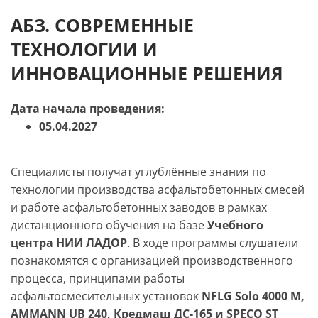
учебный график, рабочую программу учебных
АБЗ. СОВРЕМЕННЫЕ
модулей / дисциплин, оценочные и
ТЕХНОЛОГИИ И
методические материалы:
ссылка.
ИННОВАЦИОННЫЕ РЕШЕНИЯ
Дата начала проведения:
05.04.2027
Специалисты получат углублённые знания по
технологии производства асфальтобетонных смесей
и работе асфальтобетонных заводов в рамках
дистанционного обучения на базе
Учебного
центра НИИ ЛАДОР
. В ходе программы слушатели
познакомятся с организацией производственного
процесса, принципами работы
асфальтосмесительных установок
NFLG Solo 4000 M,
AMMANN UB 240, Кредмаш ДС-165 и SPECO ST