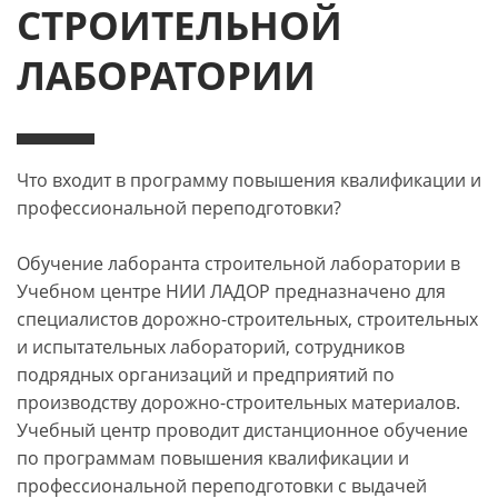
СТРОИТЕЛЬНОЙ
Электронные образовательные
ресурсы:
электронные образовательные
ЛАБОРАТОРИИ
ресурсы включают учебные материалы,
нормативные документы, презентационные
материалы, расчетные модули, материалы для
самостоятельного изучения и иные
Что входит в программу повышения квалификации и
информационные материалы, применяемые
профессиональной переподготовки?
при обучении.
Взаимодействие обучающихся с
Обучение лаборанта строительной лаборатории в
педагогическими
Учебном центре НИИ ЛАДОР предназначено для
работниками:
взаимодействие обучающихся с
специалистов дорожно-строительных, строительных
педагогическими работниками может
и испытательных лабораторий, сотрудников
осуществляться дистанционно с применением
подрядных организаций и предприятий по
электронного обучения, дистанционных
производству дорожно-строительных материалов.
образовательных технологий, средств связи и
Учебный центр проводит дистанционное обучение
информационно-телекоммуникационной сети
по программам повышения квалификации и
«Интернет».
профессиональной переподготовки с выдачей
Библиотека: отдельная библиотека отсутствует.